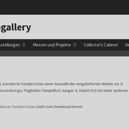
gallery
sstellungen
Messen und Projekte
Collector’s Cabinet
Vi
18, kuratierte Sonderschau einer Auswahl der eingelieferten Werke zur 9.
efonseelsorge, Flughafen Tempelhof, Hangar 4, Stand A10 mit unter anderen
 dieser Sonderschau
steht zum Download bereit.