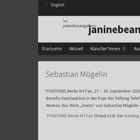
Zum
English
Inhalt
springen
janinebean
Startseite
Aktuell
Künstler*innen
Au
Sebastian Mögelin
POSITIONS Berlin Art Fair, 27. – 30. September 20
Benefiz Kunstauktion in der Koje der Stiftung Tel
Werken des Werk „Aneta“ von Sebastian Möglelin
POSITIONS Berlin Art Fair
(Stand A10) Der
Katalog