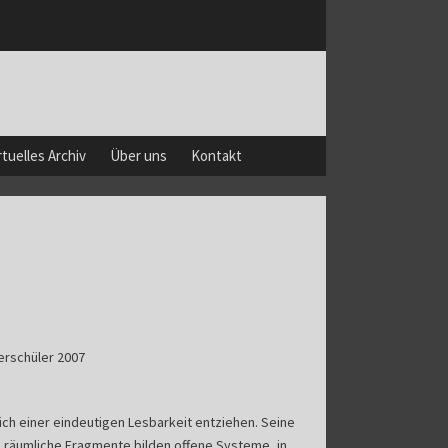
rtuelles Archiv
Über uns
Kontakt
erschüler 2007
ich einer eindeutigen Lesbarkeit entziehen. Seine
nd räumliche Fragmente bilden offene Systeme, in