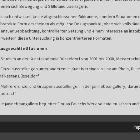
denen sich Bewegung und Stillstand überlagern.
Fausch entwickelt keine abgeschlossenen Bildräume, sondern Situationen d
abstrakte Form erscheinen als mögliche Bezugspunkte, ohne sich vollständi
genauer Beobachtung, kontrollierter Setzung und einem Interesse an instab
erweitern diese Untersuchung in konzentrierteren Formaten.
Ausgewählte Stationen
• Studium an der Kunstakademie Düsseldorf von 2001 bis 2008, Meisterschül
• Einzelausstellungen unter anderem in Kunstvereinen in Linz am Rhein, Dui
Malkasten Düsseldorf
• Mehrere Einzel und Gruppenausstellungen in der janinebeangallery, darunte
Abstract“
Die janinebeangallery begleitet Florian Fauschs Werk seit vielen Jahren und
Im