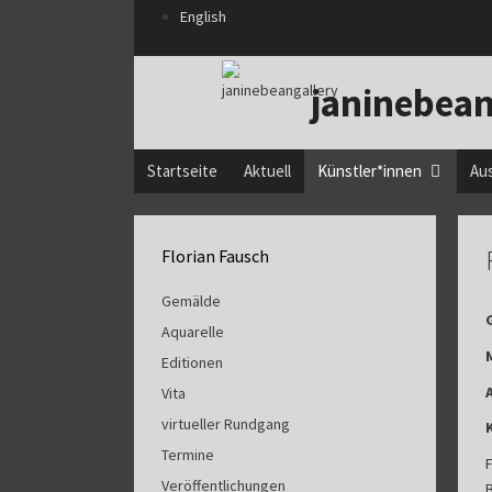
Zum
English
Inhalt
springen
janinebean
Startseite
Aktuell
Künstler*innen
Au
Florian Fausch
Gemälde
Aquarelle
Editionen
Vita
virtueller Rundgang
Termine
Veröffentlichungen