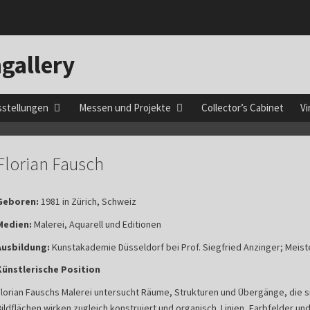
gallery
sstellungen
Messen und Projekte
Collector’s Cabinet
Vi
Florian Fausch
Geboren:
1981 in Zürich, Schweiz
Medien:
Malerei, Aquarell und Editionen
Ausbildung:
Kunstakademie Düsseldorf bei Prof. Siegfried Anzinger; Meist
Künstlerische Position
Florian Fauschs Malerei untersucht Räume, Strukturen und Übergänge, die s
Bildflächen wirken zugleich konstruiert und organisch. Linien, Farbfelder u