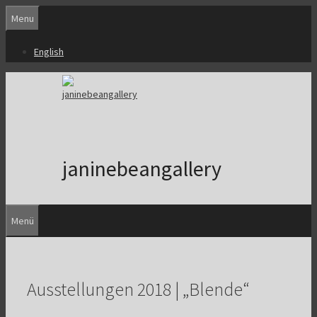
Zum
Menu
Inhalt
springen
English
janinebeangallery
Menü
Ausstellungen 2018 | „Blende“