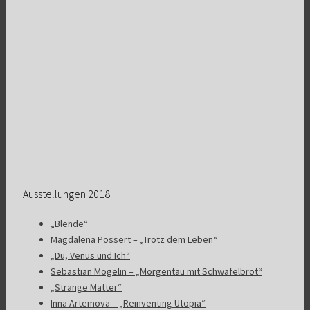
Ausstellungen 2018
„Blende“
Magdalena Possert – „Trotz dem Leben“
„Du, Venus und Ich“
Sebastian Mögelin – „Morgentau mit Schwafelbrot“
„Strange Matter“
Inna Artemova – „Reinventing Utopia“