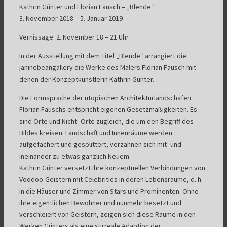
Kathrin Günter und Florian Fausch – „Blende“
3. November 2018 – 5. Januar 2019
Vernissage: 2. November 18 – 21 Uhr
In der Ausstellung mit dem Titel „Blende“ arrangiert die
janinebeangallery die Werke des Malers Florian Fausch mit
denen der Konzeptkünstlerin Kathrin Günter.
Die Formsprache der utopischen Architekturlandschafen
Florian Fauschs entspricht eigenen Gesetzmäßigkeiten. Es
sind Orte und Nicht–Orte zugleich, die um den Begriff des
Bildes kreisen. Landschaft und Innenräume werden
aufgefächert und gesplittert, verzahnen sich mit- und
ineinander zu etwas gänzlich Neuem.
Kathrin Günter versetzt ihre konzeptuellen Verbindungen von
Voodoo-Geistern mit Celebrities in deren Lebensräume, d. h.
in die Häuser und Zimmer von Stars und Prominenten. Ohne
ihre eigentlichen Bewohner und nunmehr besetzt und
verschleiert von Geistern, zeigen sich diese Räume in den
Werken Günters als eine surreale Adaption der