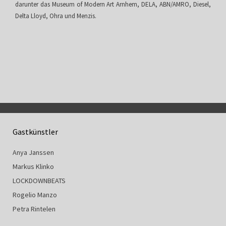
darunter das Museum of Modern Art Arnhem, DELA, ABN/AMRO, Diesel,
Delta Lloyd, Ohra und Menzis.
Gastkünstler
Anya Janssen
Markus Klinko
LOCKDOWNBEATS
Rogelio Manzo
Petra Rintelen