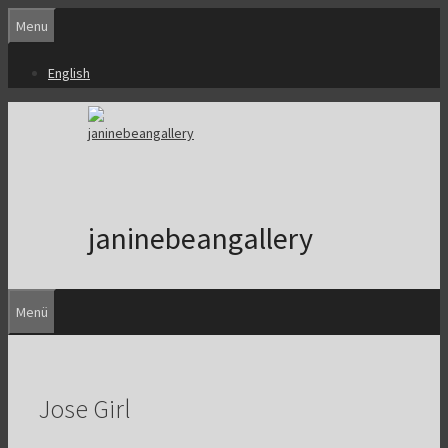
Zum
Menu
Inhalt
springen
English
janinebeangallery
Menü
Jose Girl