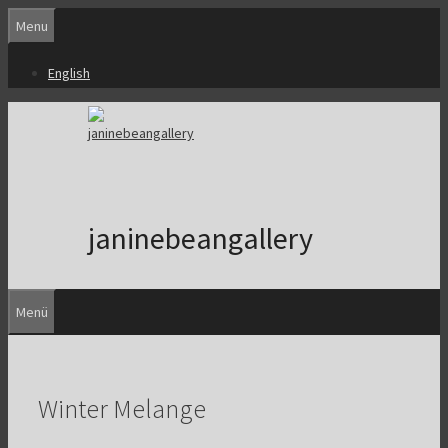
Zum
Menu
Inhalt
springen
English
janinebeangallery
Menü
Winter Melange