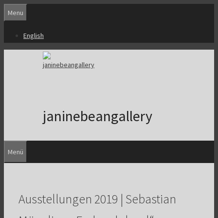
Zum
Menu
Inhalt
springen
English
janinebeangallery
Menü
Ausstellungen 2019 | Sebastian