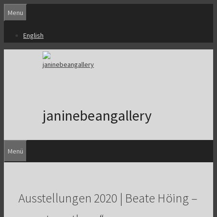
Zum
Menu
Inhalt
springen
English
janinebeangallery
Menü
Ausstellungen 2020 | Beate Höing –