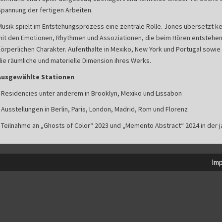
Spannung der fertigen Arbeiten.
Musik spielt im Entstehungsprozess eine zentrale Rolle. Jones übersetzt ke
mit den Emotionen, Rhythmen und Assoziationen, die beim Hören entstehen.
körperlichen Charakter. Aufenthalte in Mexiko, New York und Portugal sowie
die räumliche und materielle Dimension ihres Werks.
Ausgewählte Stationen
• Residencies unter anderem in Brooklyn, Mexiko und Lissabon
 Ausstellungen in Berlin, Paris, London, Madrid, Rom und Florenz
• Teilnahme an „Ghosts of Color“ 2023 und „Memento Abstract“ 2024 in der 
Im