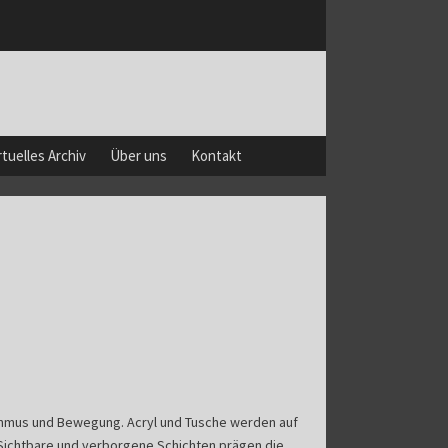
rtuelles Archiv
Über uns
Kontakt
thmus und Bewegung. Acryl und Tusche werden auf
 Sichtbare und verborgene Schichten prägen die