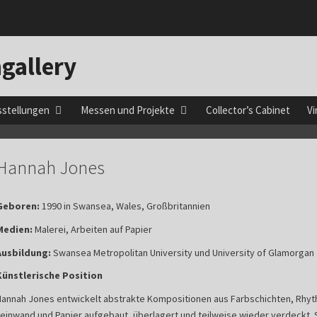
gallery
sstellungen
Messen und Projekte
Collector’s Cabinet
Vi
Hannah Jones
Geboren:
1990 in Swansea, Wales, Großbritannien
Medien:
Malerei, Arbeiten auf Papier
Ausbildung:
Swansea Metropolitan University und University of Glamorgan
Künstlerische Position
Hannah Jones entwickelt abstrakte Kompositionen aus Farbschichten, Rhy
Leinwand und Papier aufgebaut, überlagert und teilweise wieder verdeckt.