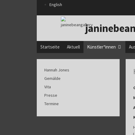
Zum
English
Inhalt
springen
janinebean
Startseite
Aktuell
Künstler*innen
Au
Hannah Jones
Gemälde
Vita
Presse
Termine