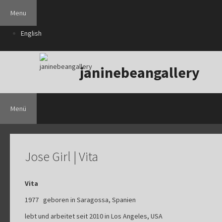
Zum
Menu
Inhalt
springen
English
janinebeangallery
Menü
Jose Girl | Vita
Vita
1977 geboren in Saragossa, Spanien
lebt und arbeitet seit 2010 in Los Angeles, USA