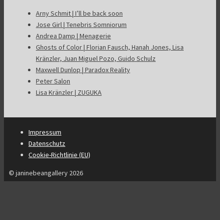
Arny Schmit | I’ll be back soon
Jose Girl | Tenebris Somniorum
Andrea Damp | Menagerie
Ghosts of Color | Florian Fausch, Hanah Jones, Lisa
Kränzler, Juan Miguel Pozo, Guido Schulz
Maxwell Dunlop | Paradox Reality
Peter Salon
Lisa Kränzler | ZUGUKA
Impressum
Datenschutz
Cookie-Richtlinie (EU)
© janinebeangallery 2026