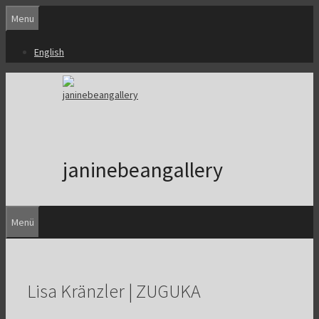
Zum
Menu
Inhalt
springen
English
janinebeangallery
Menü
Lisa Kränzler | ZUGUKA