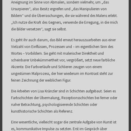
Aneignung im Sinne von Abmalen, sondern vielmehr, um „das
Ursurpieren“, also Besitz ergreifen und „das Manipulieren von
Bildern“ und die Überraschungen, die sie während des Malens erlebt.
„Ich nutze die Kraft des Gegners, verwende die Erregung, in die mich
die Bilder versetzen“, sagt sie selbst.
Es geht ihr auch darum, das Bild erneut herauszuarbeiten aus einer
Vielzahl von Einflüssen, Prozessen und – im eigentlichen Sinn des
Wortes – Vorbildern. Sie geht mit malerischer Direktheit und
scheinbarer Unbekümmertheit vor, vergrößert, setzt neue farbliche
Akzente. Die Farbverläufe und Schlieren zeugen von einem
ungestümen Malprozess, der hier wiederum im Kontrast steht zur
feinen Zeichnung der weiblichen Figur.
Die Arbeiten von Lisa Kränzler sind in Schichten aufgebaut. Seien es
Farbschichten der Übermalung, Rezeptionsschichten bei ferner oder
naher Betrachtung, psychologisierende Schichten oder
kunsthistorische Schichten als Referenz.
Eine wesentliche, vielleicht sogar die zentrale Aufgabe von Kunst ist
es, kommunikative Impulse zu setzten. Erst im Gespräch über