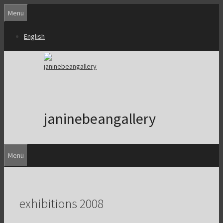
Zum
Menu
Inhalt
springen
English
janinebeangallery
Menü
exhibitions 2008