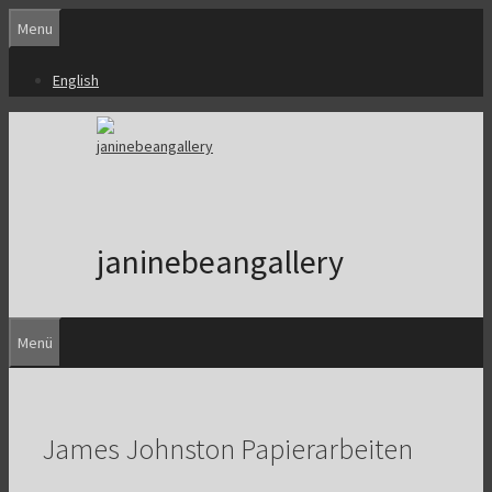
Zum
Menu
Inhalt
springen
English
janinebeangallery
Menü
James Johnston Papierarbeiten