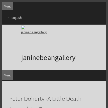
Zum
Menu
Inhalt
springen
English
janinebeangallery
Menü
Peter Doherty -A Little Death