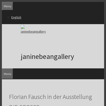
Zum
Menu
Inhalt
springen
English
janinebeangallery
Menü
Florian Fausch in der Ausstellung