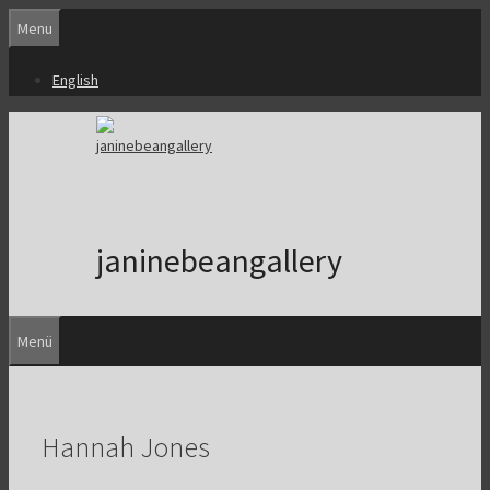
Zum
Menu
Inhalt
springen
English
janinebeangallery
Menü
Hannah Jones