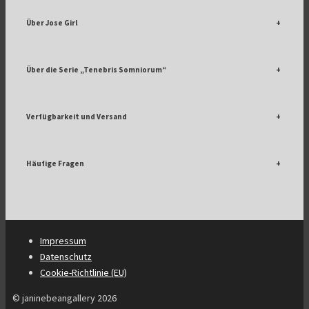
Über Jose Girl
+
Über die Serie „Tenebris Somniorum“
+
Verfügbarkeit und Versand
+
Häufige Fragen
+
Impressum
Datenschutz
Cookie-Richtlinie (EU)
© janinebeangallery 2026