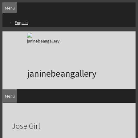
Zum
Menu
Inhalt
springen
English
janinebeangallery
Menü
Jose Girl