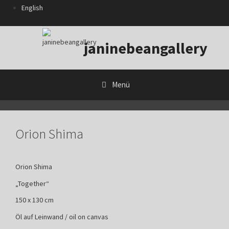
Zum
English
Inhalt
springen
janinebeangallery
Menü
Orion Shima
Orion Shima
„Together“
150 x 130 cm
Öl auf Leinwand / oil on canvas