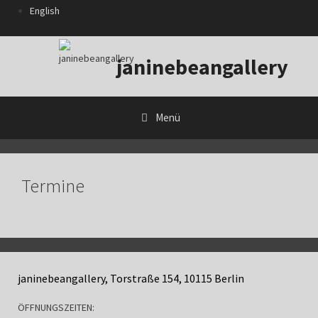
Zum
English
Inhalt
springen
janinebeangallery
Menü
Termine
janinebeangallery, Torstraße 154, 10115 Berlin
ÖFFNUNGSZEITEN: