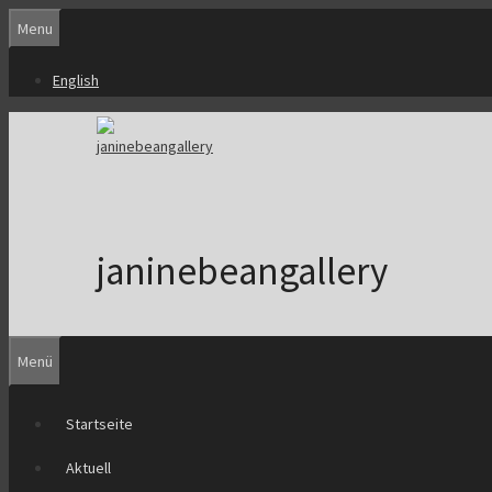
Zum
Menu
Inhalt
springen
English
janinebeangallery
Menü
Startseite
Aktuell