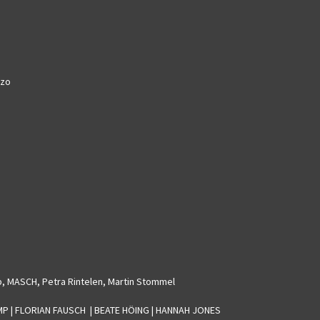
ozo
p, MASCH, Petra Rintelen, Martin Stommel
AMP | FLORIAN FAUSCH | BEATE HÖING | HANNAH JONES