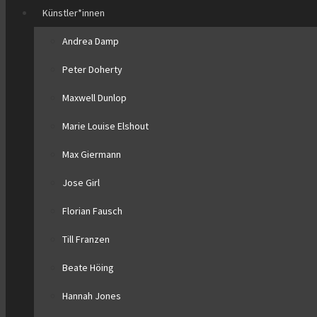
Künstler*innen
Andrea Damp
Peter Doherty
Maxwell Dunlop
Marie Louise Elshout
Max Giermann
Jose Girl
Florian Fausch
Till Franzen
Beate Höing
Hannah Jones