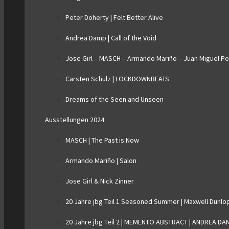
Peter Doherty | Felt Better Alive
Andrea Damp | Call of the Void
Jose Girl – MASCH – Armando Mariño – Juan Miguel P
Carsten Schulz | LOCKDOWNBEATS
Dreams of the Seen and Unseen
Ausstellungen 2024
MASCH | The Past is Now
Armando Mariño | Salon
Jose Girl & Nick Zinner
20 Jahre jbg Teil 1 Seasoned Summer | Maxwell Dunlo
20 Jahre jbg Teil 2 | MEMENTO ABSTRACT | ANDREA D