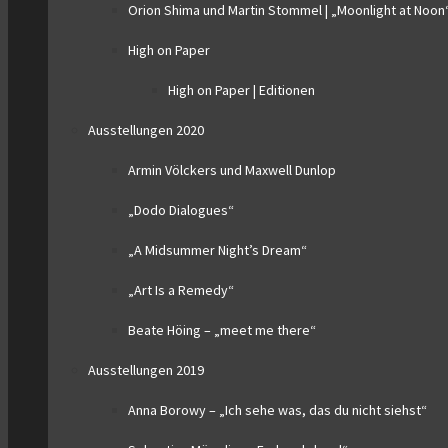
Orion Shima und Martin Stommel | „Moonlight at Noon
High on Paper
High on Paper | Editionen
Ausstellungen 2020
Armin Völckers und Maxwell Dunlop
„Dodo Dialogues“
„A Midsummer Night’s Dream“
„Art Is a Remedy“
Beate Höing – „meet me there“
Ausstellungen 2019
Anna Borowy – „Ich sehe was, das du nicht siehst“