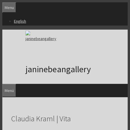
Zum
Menu
Inhalt
springen
English
janinebeangallery
Menü
Claudia Kraml | Vita