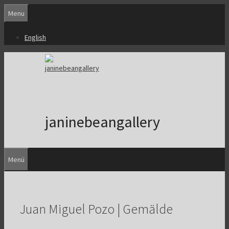
Zum
Menu
Inhalt
springen
English
janinebeangallery
Menü
Juan Miguel Pozo | Gemälde