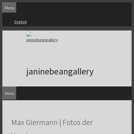
Zum
Menu
Inhalt
springen
English
janinebeangallery
Menü
Max Giermann | Fotos der