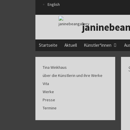
Zum
English
Inhalt
springen
janinebean
Startseite
Aktuell
Künstler*innen
Au
Tina Winkhaus
über die Künstlerin und ihre Werke
Vita
Werke
Presse
Termine