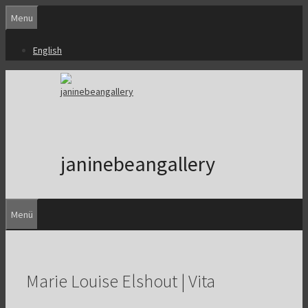
Zum
Menu
Inhalt
springen
English
janinebeangallery
Menü
Marie Louise Elshout | Vita